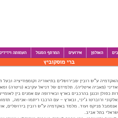
בים
האולפן
אירועים
המרתף הסגול
העמותה וידידים
ברי מוסקוביץ
אקדמיה ע"ש רובין שבירושלים בתיאוריה וקומפוזיציה ובעל ת
אדיני (פאביה איטליה). תלמידם של דניאל עקיבא (גיטרה) ומאס
ות כסולן וכנגן בהרכבים בארץ ובאירופה עם אמנים בין לאומיי
אלקוני ורוברטו ג'יני, ובארץ – עם הרכבו ריתמו-אנימה, תזמו
נסמבל פניקס ועוד. מלמד באקדמיה ע"ש רובין בירושלים, אוני
שראלי בתל אביב.