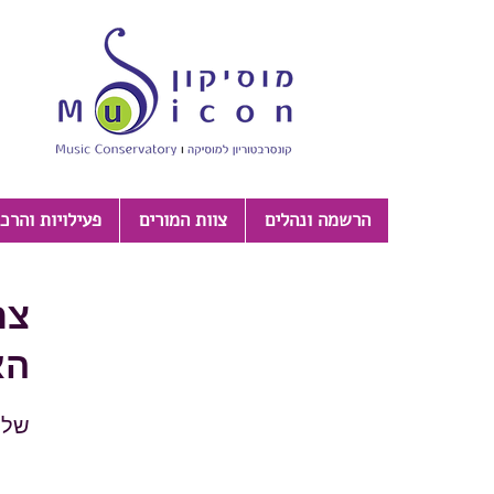
הרשמה ונהלים
צוות המורים
פעילויות והרכ
צר
הא
שלכ