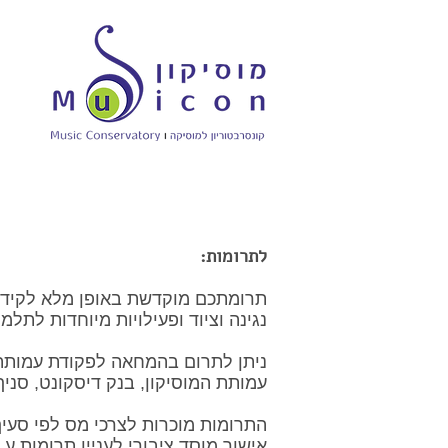
הרשמה ונהלים
צוות המורים
פעילויות והרכ
לתרומות:
תרומתכם מוקדשת באופן מלא לקידום 
נגינה וציוד ופעילויות מיוחדות לתלמ
ניתן לתרום בהמחאה לפקודת עמותת 
עמותת המוסיקון, בנק דיסקונט, סניף מבשרת ציון (0
התרומות מוכרות לצרכי מס לפי סעיף 46א' לפקודת מס הכנס
אישור מוסד ציבורי לעניין תרומות ע.ר. 0231249