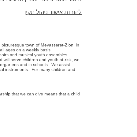
להורדת אישור ניהול תקין
e picturesque town of Mevasseret-Zion, in
all ages on a weekly basis.
 choirs and musical youth ensembles.
 will serve children and youth at-risk; we
dergartens and in schools. We assist
cal instruments. For many children and
arship that we can give means that a child