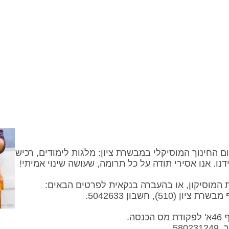
בים
האולפן
אירועים
המרתף הסגול
העמותה וידידים
החינוך המוסיקלי במבשרת ציון: מלגות לימודים, רכישת כל
ידנו. אנו אסירי תודה על כל תרומה, שעושה שינוי אמיתי!
המוסיקון, או בהעברה בנקאית לפרטים הבאים:
51), חשבון 5042633.
ה.
58.