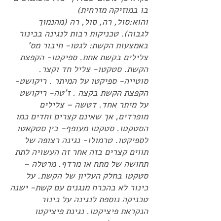
בו במוזיקה מזרחית)
והוא:סול, רה, סול, רה (מהנמוך
לגבוה). טכניקות רבות לנגינה בכינור
באמצעות הקשת: לגטו- חיבור מס'
צלילים בקשת אחת. ספיקטו- הקפצת
הקשת. סטקטו- צליל חד וקצר.
סוטייה- ספיקטו על המיתר . ריקושט-
הקפצת הקשת בקצה . ז'טה- ריקושט
על מיתר אחד. דטשה – צלילים
מופרדים, אך שאינם קצרים וחדים כמו
הסטקטו. סטקטו מעופף- בין סטקאטו
לספיקטו. טרמולו- נגינה רצופה של
תווים קצרים בזה אחר זה העשויה לתת
תחושה של מתח או מרדף. מרטלה –
סטקטו בחלק העליון של הקשת. על
כינור לא בהכרח מנגנים עם קשת- ישנה
טכניקה נוספת לנגינה על כינור
הנקראת פיציקטו. נגינת פיציקטו