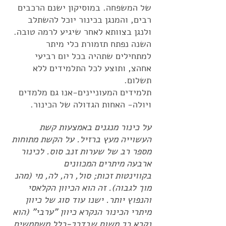
של המשפחה. במוסיקון ישנם הרכבים
רבים, והמנגן בכינור יוכל להשתלב
ולנגן בצוותא לאחר שיגיע לרמה טובה.
השנה נפתח תזמורת כלי מיתר
למתחילים שתהיה בכל יום רביעי
אחהצ, ותוצע לכל התלמידים ללא
תשלום.
תלמידים המעוניינים-אנו גם מלמדים
ויולה- האחות הגדולה של הכינור.
על כינור מנגנים באמצעות קשת
העשוייה מעץ ברזיל. על הקשת מתוחות
מספר רב של שערות זנב סוס. לכינור
ארבעה מיתרים המכוונים
בקווינטות זכות; סול, רה, לה, מי (מהנ
מוך לגבוה). זה הוא הכיוון הקלאסי
והנפוץ יותר. ישנו עוד סוג של כיוון
מיתרי הכינור הנקרא כיוון "ערבי" (הוא
נקרא כך משום שבדרך-כלל משתמשים