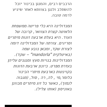
הרכבים רבים, והמנגן בכינור יוכל
להשתלב ולנגן בצוותא לאחר שיגיע
לרמה טובה.
המנדולינה היא כלי פריטה ממשפחת
הלאוטה קצרת הצוואר, קרובה של
העוד. היא בעלת ארבעה זוגות מיתרים
וסריגים. צורתה של המנדולינה דומה
לצורת שקד, ומכאן נובע שמה
(באיטלקית "mandorla" – שקד).
המנדולינות בנויות מעץ ומנגנים עליהן
בעזרת מפרט. כיונון ארבעת הזוגות
בקוינטות כארבעת מיתרי הכינור
כלומר,מי , לה, רה , סול, (מגבוה
לנמוך), כאשר כל זוג מיתרים מכוונן
באוניסון (אותו צליל).