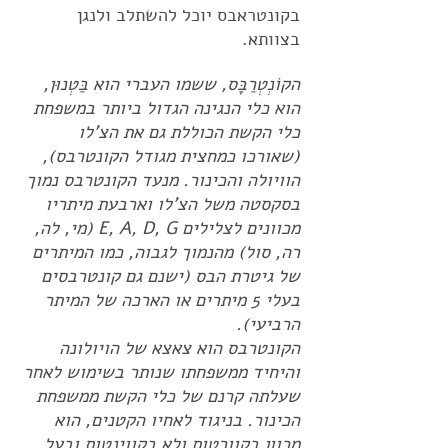
בקונטראבס יוכל להשתלב ולנגן
בצוותא.
הקוֹנְטְרַבָּס, ששמו העברי הוא בַּטְנוּן,
הוא כלי הנגינה הגדול ביותר במשפחת
כלי הקשת הכוללת גם את הצ'לו
(שאורכו כמחצית מגודל הקונטרבס),
הוויולה והכינור. מנעד הקונטרבס נמוך
בסקסטה משל הצ'לו וארבעת מיתריו
מכוונים לצלילים E, A, D, G (מי, לה,
רה, סול) מהנמוך לגבוה, כמו המיתרים
של גיטרת הבס (ישנם גם קונטרבסים
בעלי 5 מיתרים או הארכה של המיתר
הרביעי).
הקונטרבס הוא צאצא של הויולונה
והיחיד ממשפחתו שנותר בשימוש לאחר
שעלתה קרנם של כלי הקשת ממשפחת
הכינור. בניגוד לאחיו הקטנים, הוא
מכוון בקוורטות ולא בקווינטות ובעל