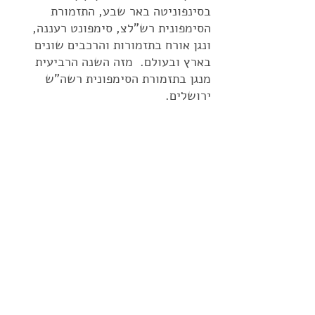
בסינפוניטה באר שבע, התזמורת
הסימפונית רש"לצ, סימפונט רעננה,
ונגן אורח בתזמורות והרכבים שונים
בארץ ובעולם. מזה השנה הרביעית
מנגן בתזמורת הסימפונית רשה"ש
ירושלים.
ברק מנחה ומנצח קונצרטים למשפחה
ולילדים עם הרכבים שונים
לרבות תזמורת הבמה חולון, תזמורת
הסימפונית רשל"צ, התזמורת הקאמרית
רמת גן ועוד. כמו כן, הוא
מדריך,
ומנצח בסדנאות והרכבים שונים.
מזה 14 שנים ברק מנהל את
הקונסרבטוריון למוסיקה
במבשרת-ציון (ה"מוסיקון").
למד ניצוח אצל פרופ' מנדי רודן
ז"ל באקדמיה למוסיקה בירושלים.