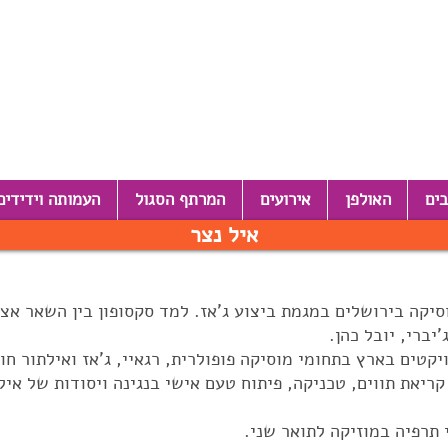
בים
האולפן
אירועים
המרתף הסגול
העמותה וידידים
איל נצר
יקה בירושלים במגמת ביצוע ג'אז. למד סקסופון בין השאר אצל
יברי, יובל כהן.
טים בארץ בתחומי מוסיקה פופולרית, רגאיי, ג'אז ואילתור חו
ריאת תווים, טכניקה, פיתוח טעם אישי בנגינה ויסודות של אי
תרפיה במוזיקה לתואר שני.