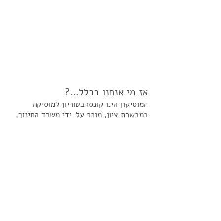
אז מי אנחנו בכלל...?
המוסיקון הינו קונסרבטוריון למוסיקה
במבשרת ציון,
מוכר על-ידי משרד החינוך,
ו
ממוקם ברחוב הברוש 70 במבשרת ציון.
במוסיקון טובי המורים בארץ מלמדים את כל
סוגי הכלים. כמו כן, במוסיקון מתקיימת
פעילות מוזיקה ענפה בקבוצות, כגון
מקהלות, תזמורות והרכבים המתאימים לכלל
הגילאים, מהגיל הרך ועד מבוגרים...
קרא
עוד